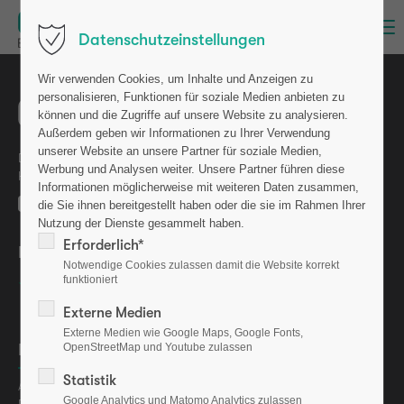
Menu
Datenschutzeinstellungen
Wir verwenden Cookies, um Inhalte und Anzeigen zu
personalisieren, Funktionen für soziale Medien anbieten zu
können und die Zugriffe auf unsere Website zu analysieren.
Außerdem geben wir Informationen zu Ihrer Verwendung
unserer Website an unsere Partner für soziale Medien,
Die osteolabs GmbH ist eine Ausgründung aus dem GEOMAR
Werbung und Analysen weiter. Unsere Partner führen diese
Helmholtz-Zentrum für Ozeanforschung Kiel.
Informationen möglicherweise mit weiteren Daten zusammen,
die Sie ihnen bereitgestellt haben oder die sie im Rahmen Ihrer
Nutzung der Dienste gesammelt haben.
Erforderlich*
Bewerten Sie uns auf
Notwendige Cookies zulassen damit die Website korrekt
funktioniert
Externe Medien
Externe Medien wie Google Maps, Google Fonts,
OpenStreetMap und Youtube zulassen
Informationen
Statistik
Aktuelles
Google Analytics und Matomo Analytics zulassen