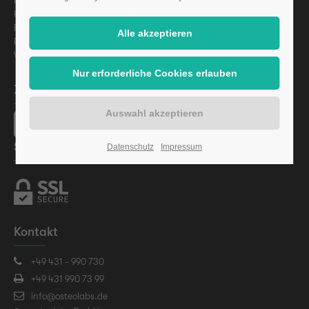
Presse
Karriere
Finanzierung
Regulatorische Informationen
Vermögensanlagen-Informationsblatt (VIB) gem. §§ 2a
Zahlungsarten
Sicherheit
Datenschutz
Impressum
Kontakt
+49 431 - 990 730
+49 431 990 73 99
info@osteolabs.de