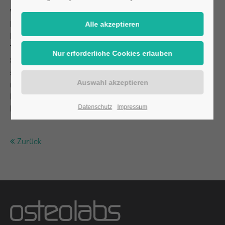
Wie Wirtschafts- und Technologieminister Dr. Bernd
Buchholz sagte, sei osteolabs „ein wunderschönes
Beispiel für erfolgreichen und kreativen
Technologietransfer in Schleswig-Holstein“. An der
Schnittstelle von Meeresforschung im GEOMAR und dem
starken Life Science-Wissen in Norddeutschland seien
marktreife Ideen für den Einsatz in der medizinischen
Diagnostik entstanden, die nun auch international erste
Datenschutz
Impressum
Früchte tragen.
Zurück