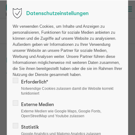
Menu
Datenschutzeinstellungen
osteotest
Patienten
Wir verwenden Cookies, um Inhalte und Anzeigen zu
personalisieren, Funktionen für soziale Medien anbieten zu
Ursachen und Risikofaktoren
können und die Zugriffe auf unsere Website zu analysieren.
Außerdem geben wir Informationen zu Ihrer Verwendung
unserer Website an unsere Partner für soziale Medien,
Werbung und Analysen weiter. Unsere Partner führen diese
Ursachen und Risikofaktoren
Informationen möglicherweise mit weiteren Daten zusammen,
die Sie ihnen bereitgestellt haben oder die sie im Rahmen Ihrer
Nutzung der Dienste gesammelt haben.
Erforderlich*
Schuld an brüchigen Knochen sind in rund 70 Prozent
Notwendige Cookies zulassen damit die Website korrekt
der Fälle die Hormone.
Da die Östrogene die
funktioniert
knochenabbauenden Zellen hemmen, wirken sich die
Externe Medien
Wechseljahre, ab denen der Körper weniger Östrogen
Externe Medien wie Google Maps, Google Fonts,
produziert, negativ auf den Knochenstoffwechsel
OpenStreetMap und Youtube zulassen
aus. Besonders gefährdet für Osteoporose sind
Statistik
übrigens Frauen, die als Jugendliche ihre erste
Google Analytics und Matomo Analytics zulassen