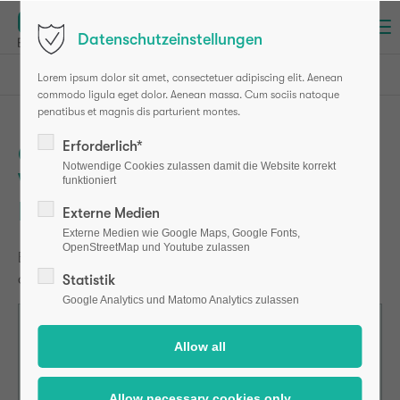
Menu
Datenschutzeinstellungen
osteotest (en)
Formular zur Selbstauskunft
Lorem ipsum dolor sit amet, consectetuer adipiscing elit. Aenean
commodo ligula eget dolor. Aenean massa. Cum sociis natoque
penatibus et magnis dis parturient montes.
Erforderlich*
Online-Fragebogen zur
Notwendige Cookies zulassen damit die Website korrekt
Vorbereitung auf das
funktioniert
Beratungsgespräch
Externe Medien
Externe Medien wie Google Maps, Google Fonts,
OpenStreetMap und Youtube zulassen
Bitte füllen Sie den Online-Fragebogen vollständig aus,
da er als Grundlage für das Beratungsgespräch dient.
Statistik
Google Analytics und Matomo Analytics zulassen
Vorname