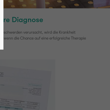
ihre Diagnose
eschwerden verursacht, wird die Krankheit
 – wenn die Chance auf eine erfolgreiche Therapie