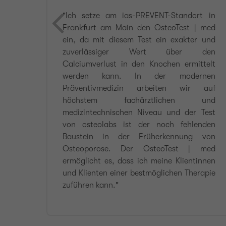
glich
"Ich setze am ias-PREVENT-Standort in
Ihre
Frankfurt am Main den OsteoTest | med
eine
ein, da mit diesem Test ein exakter und
frei
zuverlässiger Wert über den
̈ber
Calciumverlust in den Knochen ermittelt
ige
werden kann. In der modernen
apie
Präventivmedizin arbeiten wir auf
egen
höchstem fachärztlichen und
tellt
medizintechnischen Niveau und der Test
 und
von osteolabs ist der noch fehlenden
imal
Baustein in der Früherkennung von
Osteoporose. Der OsteoTest | med
ermöglicht es, dass ich meine Klientinnen
und Klienten einer bestmöglichen Therapie
zuführen kann."