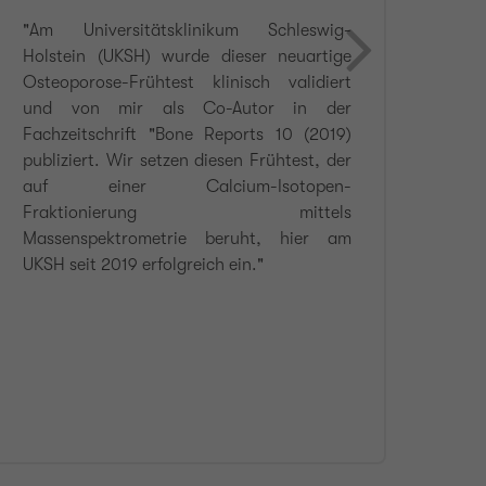
"Am Universitätsklinikum Schleswig-
"Da
Holstein (UKSH) wurde dieser neuartige
mac
Osteoporose-Frühtest klinisch validiert
Pati
und von mir als Co-Autor in der
den
Fachzeitschrift "Bone Reports 10 (2019)
sind
publiziert. Wir setzen diesen Frühtest, der
Ther
auf einer Calcium-Isotopen-
vor
Fraktionierung mittels
Mög
Massenspektrometrie beruht, hier am
mein
UKSH seit 2019 erfolgreich ein."