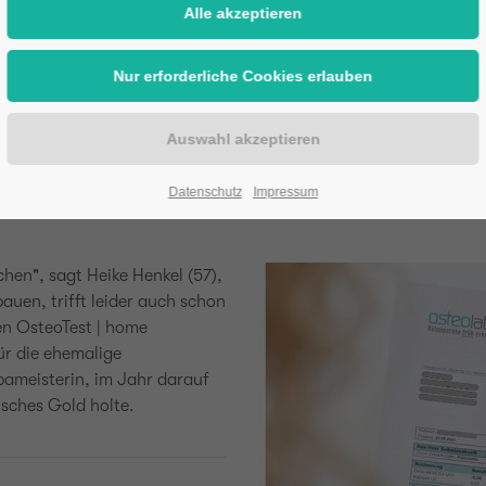
rin Heike Henkel berichtet über 
 Knochenabbau kommt. Da der Knochenschwund zu Beginn keine B
 Der OsteoTest gibt frühestmöglich Hinweise auf diese Krankheit
Datenschutz
Impressum
hen", sagt Heike Henkel (57),
auen, trifft leider auch schon
den OsteoTest | home
ür die ehemalige
pameisterin, im Jahr darauf
sches Gold holte.