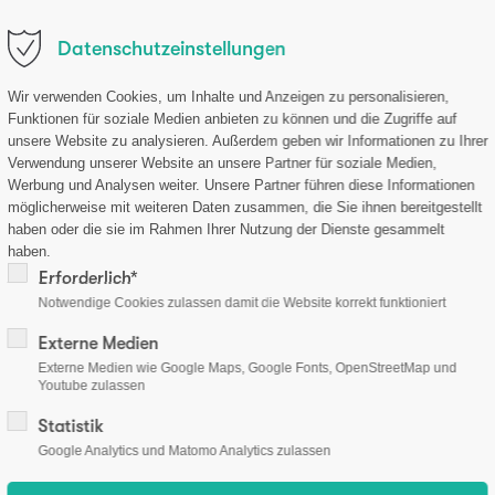
.de
•
Datenschutzeinstellungen
Patienten
Ärzte
Erfahrungen
Mediathek
Shop
Wir verwenden Cookies, um Inhalte und Anzeigen zu personalisieren,
Funktionen für soziale Medien anbieten zu können und die Zugriffe auf
unsere Website zu analysieren. Außerdem geben wir Informationen zu Ihrer
Verwendung unserer Website an unsere Partner für soziale Medien,
Werbung und Analysen weiter. Unsere Partner führen diese Informationen
steoporose ist ein Thema
möglicherweise mit weiteren Daten zusammen, die Sie ihnen bereitgestellt
haben oder die sie im Rahmen Ihrer Nutzung der Dienste gesammelt
haben.
 uns alle - selbst für mich
Erforderlich*
Notwendige Cookies zulassen damit die Website korrekt funktioniert
 ehemalige Leistungssportleri
Externe Medien
Externe Medien wie Google Maps, Google Fonts, OpenStreetMap und
Youtube zulassen
Statistik
Google Analytics und Matomo Analytics zulassen